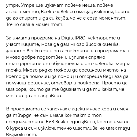
утре. Утре ще изкачат повече неща, повече
ангажименти, всеки човек си има задължения, които
да го спират и да си казва, че не е сега моментът.
Точно сега е моментът.
За цялата програма на DigitalPRO, лекторите и
участниците, мога да дам много висока оценка,
защото всеки един от аспектите на програмата е
много добре подготвен и изпипан спрямо
стандартите от обучителна и от човешка гледна
точка. Много рядко можеш да срещнеш място, на
което да помолиш за помощ и отсреща веднага да
получиш решение, отговор и подкрепа. Просто да
има хора, които да те вдигнат и да ти кажат, че
можеш да го направиш.
В програмата се запознах с адски много хора и смея
да твърдя, че съм имала контакт с топ
специалистите във всяко едно звено, което имаше
в курса и съм изключително щастлива, че имах тази
възможност.