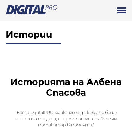
Истории
Историята на Албена
Спасова
"Като DigitalPRO майка мога да кажа, че беше
наистина трудно, но детето ми е най-голям
мотиватор в момента."