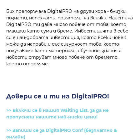
Бих препоръчала DigitalPRO на други хора - близки,
познати, непознати, приятели, на всички. Наистина
DigitalPRO ти дава много повече от това, което
плащаш като сума и време. Инвестицията в себе
си е най-добрата инвестиция, която всеки човек
може да направи и със сигурност това, което
получаваме като материали, обучение, знания и
новости струват много повече от времето,
което отделяме.
Довери се и ти на DigitalPRO!
>> Включи се в нашия Waiting List, за да не
пропуснеш нашите най-ниски цени!
>> Запиши се за DigitalPRO Conf (безплатно &
онлайн)