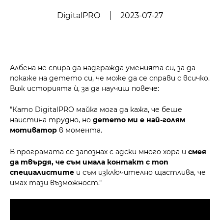
DigitalPRO
2023-07-27
Албена не спира да надгражда уменията си, за да
покаже на детето си, че може да се справи с всичко.
Виж историята ѝ, за да научиш повече:
"Като DigitalPRO майка мога да кажа, че беше
наистина трудно, но
детето ми е най-голям
мотиватор
в момента.
В програмата се запознах с адски много хора и
смея
да твърдя, че съм имала контакт с топ
специалистите
и съм изключително щастлива, че
имах тази възможност."