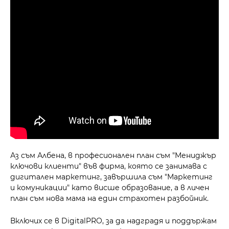
Аз съм Албена, в професионален план съм "Мениджър
ключови клиенти" във фирма, която се занимава с
дигитален маркетинг, завършила съм "Маркетинг
и комуникации" като висше образование, а в личен
план съм нова мама на един страхотен разбойник.
Включих се в DigitalPRO, за да надградя и поддържам