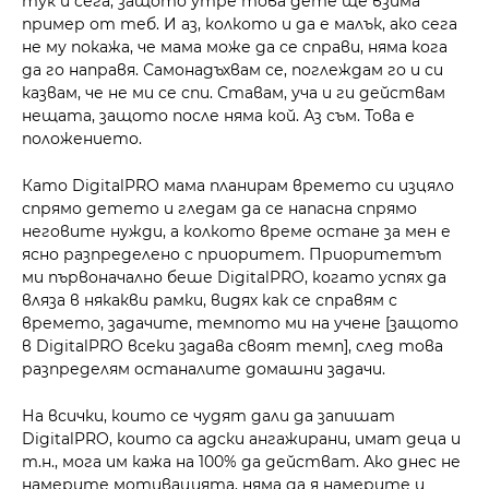
тук и сега, защото утре това дете ще взима
пример от теб. И аз, колкото и да е малък, ако сега
не му покажа, че мама може да се справи, няма кога
да го направя. Самонадъхвам се, поглеждам го и си
казвам, че не ми се спи. Ставам, уча и ги действам
нещата, защото после няма кой. Аз съм. Това е
положението.
Като DigitalPRO мама планирам времето си изцяло
спрямо детето и гледам да се напасна спрямо
неговите нужди, а колкото време остане за мен е
ясно разпределено с приоритет. Приоритетът
ми първоначално беше DigitalPRO, когато успях да
вляза в някакви рамки, видях как се справям с
времето, задачите, темпото ми на учене [защото
в DigitalPRO всеки задава своят темп], след това
разпределям останалите домашни задачи.
На всички, които се чудят дали да запишат
DigitalPRO, които са адски ангажирани, имат деца и
т.н., мога им кажа на 100% да действат. Ако днес не
намерите мотивацията, няма да я намерите и