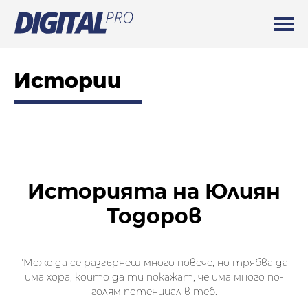
Истории
Историята на Юлиян
Тодоров
"Може да се разгърнеш много повече, но трябва да
има хора, които да ти покажат, че има много по-
голям потенциал в теб.