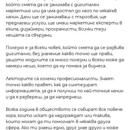
който смята да се занимава с дигитален
маркетинг или да има достъп до него по някакъв
начин. Дали ще се занимаваш с търговия, ще
предлагаш услуги, ще имаш маркетинг експерти в
екипа, дизайнери, програмисти, всички тези
нещата са свързани.
Полезно е за всеки човек, който смята да се развива
дигитално, без значение какво точно ще прави,
защото модулите са много полезни и всеки може да
намери нещо, което да му помага за бизнеса.
Лекторите са големи професионалисти. Знаят
точно какво правят, как да синтезират
информацията, за да я получиш по най-точния начин
и да я разбереш, за да напреднеш.
Всяка година в обществото се събират все повече
хора, които искат да надграждат или такива,
които могат да ти помогнат в някаква друга
сфера. Ако ти знаеш едно, друг знае друго и може