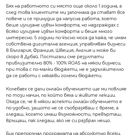
Бях на работното си място още около 1 година, а
след това клиентите ми започнаха да стават все
повече и се принудих да напусна работа, което
беше излизане извън комфорта, но надграждах с
всяко излизане извън комфорта и беше много
интересно. 5 години по-късно мога да кажа, че имам
собствена дигитална агенция, управлявам бизнеси
в България, Франция, Швеция, Англия и може би
скоро в Дубай. Постигали сме резултати
приблизително 80% - 100% ROAS на някои бизнеси,
при това с по-малки бюджети, не е задължително
да се работи с някакви големи бюджети.
Колебаех се дали онлайн обучението ще ми повлияе
по този начин, по който бяха и живите лекции.
Оказа се, че в някои аспекти онлайн обучението е
по-удобно, защото не се съобразяваш с време, а
гледаш, когато имаш възможности, превърташ,
връщаш, пак гледаш, ако не си разбрал нещо.
Бих препоръчал програмата на абсолютно всеки,