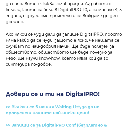
да направите някаква колаборация. Аз работя с
колеги, които са били в DigitalPRO 1.0, а са минали 4, 5
години, с други сме приятели и се виждаме до ден
днешен.
Ако някой се чуди дали да запише DigitalPRO, просто
няма какво да се чуди, защото е ясно, че нещата се
случват по най-добрия начин. Ще бъде полезен за
обществото, обществото ще бъде полезно за
него, ще научи know-how, което няма кой да го
синтезира по-добре.
Довери се и ти на DigitalPRO!
>> Включи се в нашия Waiting List, за да не
пропуснеш нашите най-ниски цени!
>> Запиши се за DigitalPRO Conf (безплатно &