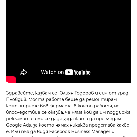
Здравейте, казвам се Юлиян Тодоров и съм от град
Пловдив. Моята работа беше да ремонтирам
компютрите във фирмата, в която работя, но
впоследствие се оказва, че няма кой да им поддържа
рекламата и ми се даде задачката да прегледам
Google Ads, за което нямах никаква представа какво
е. Или пък да видя Facebook Business Manager и