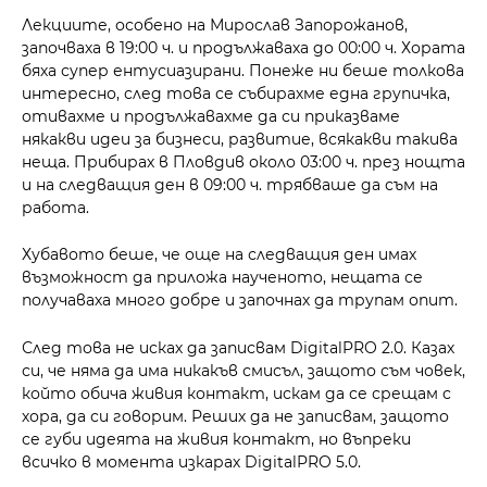
Лекциите, особено на Мирослав Запорожанов,
започваха в 19:00 ч. и продължаваха до 00:00 ч. Хората
бяха супер ентусиазирани. Понеже ни беше толкова
интересно, след това се събирахме една групичка,
отивахме и продължавахме да си приказваме
някакви идеи за бизнеси, развитие, всякакви такива
неща. Прибирах в Пловдив около 03:00 ч. през нощта
и на следващия ден в 09:00 ч. трябваше да съм на
работа.
Хубавото беше, че още на следващия ден имах
възможност да приложа наученото, нещата се
получаваха много добре и започнах да трупам опит.
След това не исках да записвам DigitalPRO 2.0. Казах
си, че няма да има никакъв смисъл, защото съм човек,
който обича живия контакт, искам да се срещам с
хора, да си говорим. Реших да не записвам, защото
се губи идеята на живия контакт, но въпреки
всичко в момента изкарах DigitalPRO 5.0.