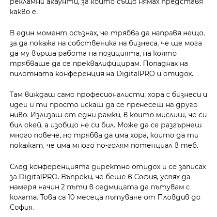
рекламни акаунти, за които също нямах представя
какво е.
В един момент осъзнах, че трябва да направя нещо,
за да покажа на собственика на бизнеса, че ще мога
да му върша работа на позицията, на която
трябваше да се преквалифицирам. Попаднах на
пилотната конференция на DigitalPRO и отидох.
Там виждаш само професионалисти, хора с бизнеси и
идеи и ти просто искаш да се прeнесеш на друго
ниво. Излизаш от едни рамки, в които мислиш, че си
бил окей, а изобщо не си бил. Може да се разгърнеш
много повече, но трябва да има хора, които да ти
покажат, че има много по-голям потенциал в теб.
След конференцията директно отидох и се записах
за DigitalPRO. Въпреки, че беше в София, успях да
намеря начин 2 пъти в седмицата да пътувам с
колата. Това са 10 месеца пътуване от Пловдив до
София.