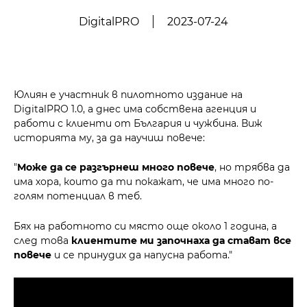
DigitalPRO
2023-07-24
Юлиян е участник в пилотното издание на
DigitalPRO 1.0, а днес има собствена агенция и
работи с клиенти от България и чужбина. Виж
историята му, за да научиш повече:
"
Може да се разгърнеш много повече
, но трябва да
има хора, които да ти покажат, че има много по-
голям потенциал в теб.
Бях на работното си място още около 1 година, а
след това
клиентите ми започнаха да стават все
повече
и се принудих да напусна работа."