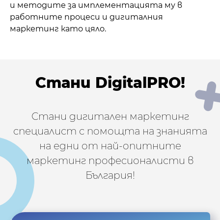
и методите за имплементацията му в
работните процеси и дигиталния
маркетинг като цяло.
Стани DigitalPRO!
Стани дигитален маркетинг
специалист с помощта на знанията
на едни от най-опитните
маркетинг професионалисти в
България!