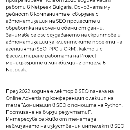
програмирането, а от 2020 годинa насам
работи в Netpeak Bulgaria. Основната му
дейност в компанията е свързана с
автоматизация на SEO процесите и
обработка на големи обеми от данни.
Занимава се със създаването на скриптове и
автоматизации за клиентските проекти на
агенцията (SEO, PPC и CRM), както и с
фасилитиране работата на Project
мениджърите и линкбилдинг отдела в
Netpeak.
През 2022 година е лектор в SEO панела на
Online Advertising конференция с лекция на
тема “Доминация в SEO с помощта на Python.
Постигане на бързи резултати!”.
Интересува се живо от темата за
навлизането на изкуствения интелект в SEO