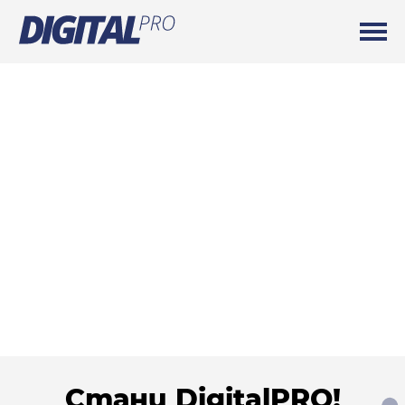
Стани DigitalPRO!