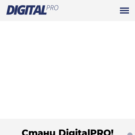
Стани DigitalPRO!