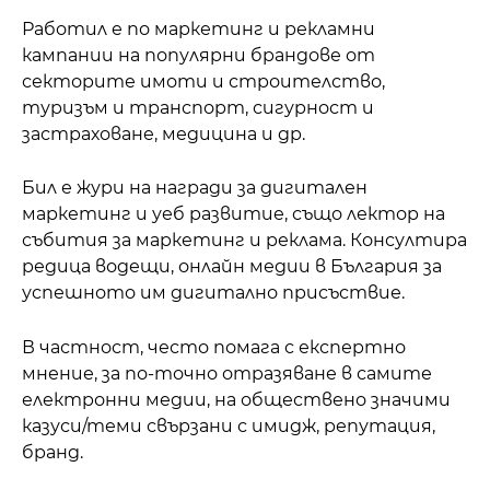
Работил е по маркетинг и рекламни
кампании на популярни брандове от
секторите имоти и строителство,
туризъм и транспорт, сигурност и
застраховане, медицина и др.
Бил е жури на награди за дигитален
маркетинг и уеб развитие, също лектор на
събития за маркетинг и реклама. Консултира
редица водещи, онлайн медии в България за
успешното им дигитално присъствие.
В частност, често помага с експертно
мнение, за по-точно отразяване в самите
електронни медии, на обществено значими
казуси/теми свързани с имидж, репутация,
бранд.