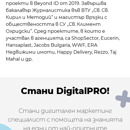
проекти в Beyond ID от 2019. Завършва
бакалавър Журналистика във ВТУ „Св. Св.
Кирил и Методий“ и магистър Връзки с
обществеността в СУ „Св. Климент
Охридски”. Сред проектите, в които е
участвал в агенцията, са ShopSector, Eucerin,
Hansaplast, Jacobs Bulgaria, WWF, ERA
Недвижими имоти, Happy Delivery, Rezzo, Taj
Mahal и др.
Стани DigitalPRO!
Стани дигитален маркетинг
специалист с помощта на знанията
на едни от най-опитните