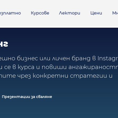
езплатно
Курсове
Лектори
Цени
М
нг
шно бизнес или личен бранд в Instag
чи се в курса и повиши ангажиранос
тите чрез конкретни стратегии и
Презентации за сваляне