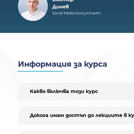
Динев
Social Media консултант
Информация за курса
Какво включва този курс
Докога имам достъп до лекциите в к