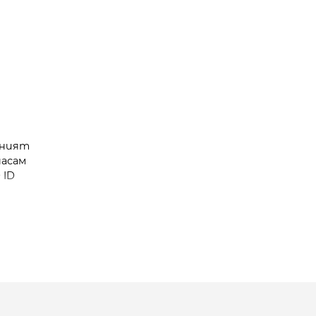
лният
насам
 ID