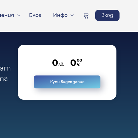
нения
Блог
Инфо
вход
0
0
00
лв.
€
ram
тта
Купи видео запис