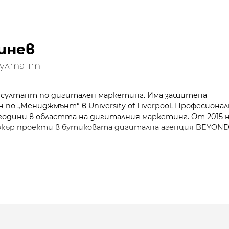
инев
нсултант
нсултант по дигитален маркетинг. Има защитена
по „Мениджмънт“ в University of Liverpool.
Професиона
 години в областта на дигиталния маркетинг. От 2015 
жър проекти в бутиковата дигитална агенция BEYOND