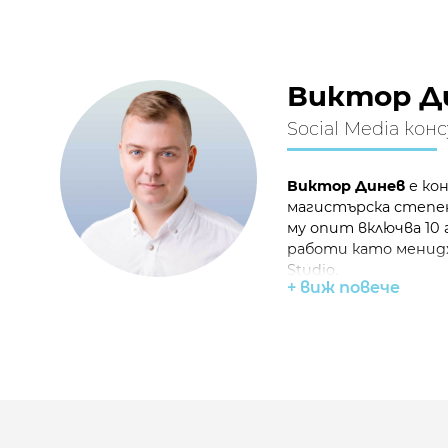
Виктор Д
Social Media ко
Виктор Динев
е ко
магистърска степен 
му опит включва 10
работи като менид
Studio.
+ виж повече