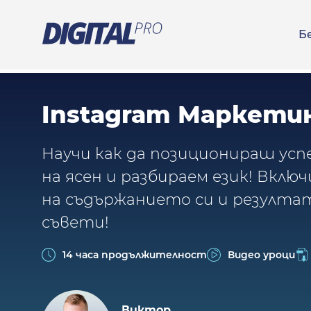
Б
Instagram Маркети
Научи как да позиционираш успе
на ясен и разбираем език! Вклю
на съдържанието си и резулта
съвети!
14 часа продължителност
Видео уроци
Виктор